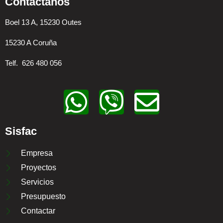
Contáctanos
Boel 13 A, 15230 Outes
15230 A Coruña
Telf. 626 480 056
W
V
E
h
i
n
Sisfac
a
b
v
Empresa
t
e
e
Proyectos
Servicios
s
r
l
Presupuesto
Contactar