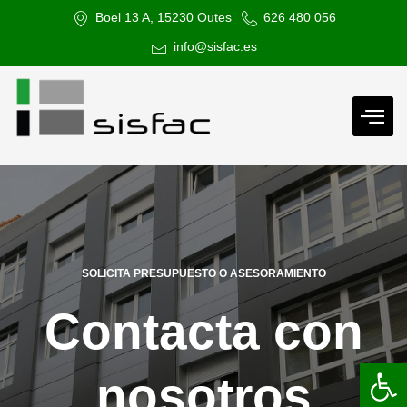
Ir
Boel 13 A, 15230 Outes
626 480 056
al
info@sisfac.es
contenido
SOLICITA PRESUPUESTO O ASESORAMIENTO
Contacta con
Abrir 
nosotros