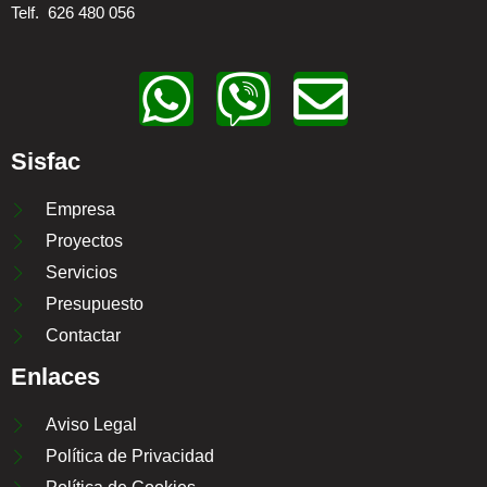
Telf. 626 480 056
W
V
E
h
i
n
Sisfac
a
b
v
Empresa
t
e
e
Proyectos
Servicios
s
r
l
Presupuesto
Contactar
a
o
Enlaces
p
p
Aviso Legal
Política de Privacidad
p
e