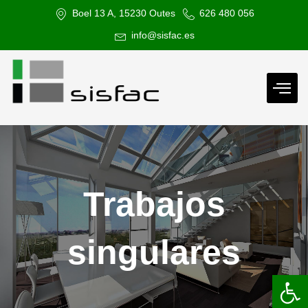
Ir
Boel 13 A, 15230 Outes
626 480 056
al
info@sisfac.es
contenido
Trabajos
singulares
Abrir 